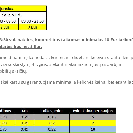
03:30 val. nakties, kuomet bus taikomas minimalus 10 Eur kelion
darbis bus net 5 Eur.
sime dinaminę kainodarą, kuri esant dideliam keleivių srautui leis 
yra suskirstyti į 4 lygius, siekant maksimizuoti jūsų uždarbį ir
bilių skaičių.
iškai kartu su garantuojama minimalia kelionės kaina, bet esant la