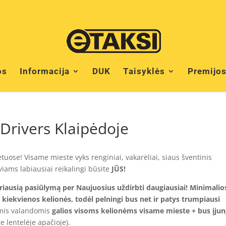
os
Informacija
DUK
Taisyklės
Premijo
eDrivers Klaipėdoje
tuose! Visame mieste vyks renginiai, vakarėliai, siaus šventinis
viams labiausiai reikalingi būsite
JŪS!
riausią pasiūlymą per Naujuosius uždirbti daugiausiai! Minimalio
kiekvienos kelionės, todėl pelningi bus net ir patys trumpiausi
mis valandomis
galios visoms kelionėms visame mieste + bus įjun
te lentelėje apačioje).