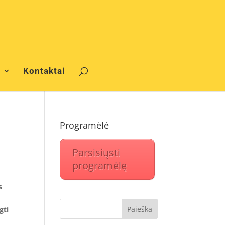
s
Kontaktai
Programėlė
Parsisiųsti
programėlę
s
gti