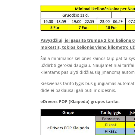
Pavyzdžiui, jei gausite trumpą 2 km kelionę 
mokestis, tokios kelionės vieno kilometro už
Šalia minimalios kelionės kainos taip pat taiky
uždirbti gerokai daugiau. Naujametiniai tarifai 
klientams pasiūlyti didžiausią įmanomą automo
Kiekvienas tarifo lygis bus įjungiamas automat
didelei paklausai gali būti ir didesnis.
eDrivers POP (Klaipėda) grupės tarifai: