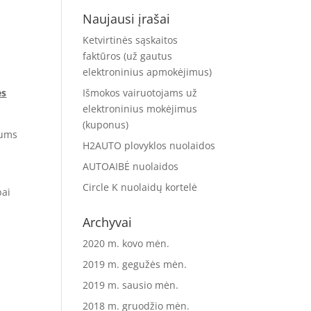
Naujausi įrašai
Ketvirtinės sąskaitos
faktūros (už gautus
elektroninius apmokėjimus)
ės
Išmokos vairuotojams už
elektroninius mokėjimus
(kuponus)
jums
H2AUTO plovyklos nuolaidos
AUTOAIBĖ nuolaidos
Circle K nuolaidų kortelė
bai
Archyvai
2020 m. kovo mėn.
2019 m. gegužės mėn.
2019 m. sausio mėn.
2018 m. gruodžio mėn.