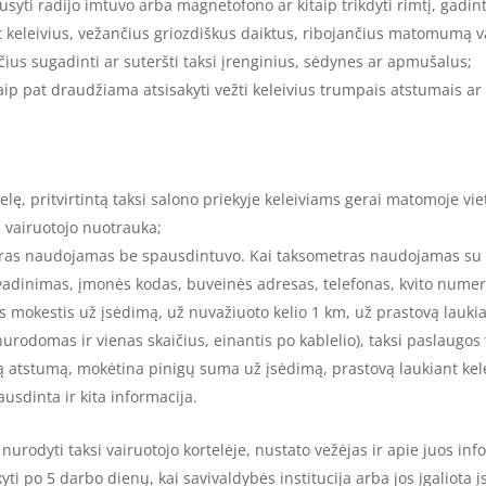
ausyti radijo imtuvo arba magnetofono ar kitaip trikdyti rimtį, gadint
pat keleivius, vežančius griozdiškus daiktus, ribojančius matomumą 
nčius sugadinti ar suteršti taksi įrenginius, sėdynes ar apmušalus;
Taip pat draudžiama atsisakyti vežti keleivius trumpais atstumais ar
elę, pritvirtintą taksi salono priekyje keleiviams gerai matomoje viet
ota vairuotojo nuotrauka;
metras naudojamas be spausdintuvo. Kai taksometras naudojamas su
adinimas, įmonės kodas, buveinės adresas, telefonas, kvito numeris,
is mokestis už įsėdimą, už nuvažiuoto kelio 1 km, už prastovą laukia
nurodomas ir vienas skaičius, einantis po kablelio), taksi paslaugo
atstumą, mokėtina pinigų suma už įsėdimą, prastovą laukiant keleivi
usdinta ir kita informacija.
i nurodyti taksi vairuotojo kortelėje, nustato vežėjas ir apie juos in
ikyti po 5 darbo dienų, kai savivaldybės institucija arba jos įgaliota