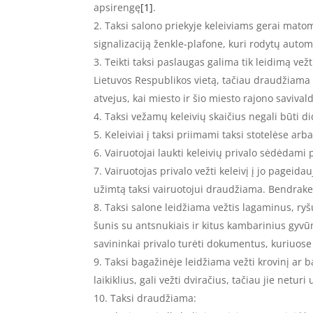
apsirengę
[1]
.
Taksi salono priekyje keleiviams gerai matomoj
signalizaciją ženkle-plafone, kuri rodytų autom
Teikti taksi paslaugas galima tik leidimą vežt
Lietuvos Respublikos vietą, tačiau draudžiama te
atvejus, kai miesto ir šio miesto rajono savivald
Taksi vežamų keleivių skaičius negali būti d
Keleiviai į taksi priimami taksi stotelėse arb
Vairuotojai laukti keleivių privalo sėdėdami 
Vairuotojas privalo vežti keleivį į jo pageid
užimtą taksi vairuotojui draudžiama. Bendrakele
Taksi salone leidžiama vežtis lagaminus, ryšu
šunis su antsnukiais ir kitus kambarinius gyvū
savininkai privalo turėti dokumentus, kuriuos
Taksi bagažinėje leidžiama vežti krovinį ar 
laikiklius, gali vežti dviračius, tačiau jie netur
Taksi draudžiama: