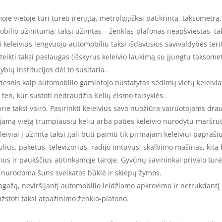
e vietoje turi turėti įrengtą, metrologiškai patikrintą, taksometrą. Š
obilio užimtumą: taksi užimtas – ženklas-plafonas neapšviestas, tak
i keleivius lengvuoju automobiliu taksi išdavusios savivaldybės terit
ikti taksi paslaugas (išskyrus keleivio laukimą su įjungtu taksometr
ybių institucijos dėl to susitaria.
idesnis kaip automobilio gamintojo nustatytas sėdimų vietų keleivia
a ten, kur sustoti nedraudžia Kelių eismo taisyklės.
prie taksi vairo. Pasirinkti keleivius savo nuožiūra vairuotojams dr
aujamą vietą trumpiausiu keliu arba paties keleivio nurodytu maršrut
iviai į užimtą taksi gali būti paimti tik pirmajam keleiviui papraši
lius, paketus, televizorius, radijo imtuvus, skalbimo mašinas, kitą
nus ir paukščius atitinkamoje taroje. Gyvūnų savininkai privalo tu
e nurodoma šuns sveikatos būklė ir skiepų žymos.
bagažą, neviršijantį automobilio leidžiamo apkrovimo ir netrukdantį 
i užstoti taksi atpažinimo ženklo-plafono.