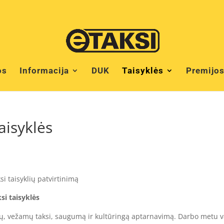
os
Informacija
DUK
Taisyklės
Premijo
aisyklės
si taisyklių patvirtinimą
si taisyklės
eivių, vežamų taksi, saugumą ir kultūringą aptarnavimą. Darbo metu va