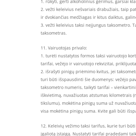
rūkyti, gerti alkoholinius gėrimus, garsiai kl
vežti keleivius nešvariais drabužiais, taip 
ir dvokiančias medžiagas ir kitus daiktus, gali
vežti keleivius taksi neįjungus taksometro. 
taksometras.
Vairuotojas privalo:
turėti nustatytos formos taksi vairuotojo kort
tarifai, vežėjo ir vairuotojo rekvizitai, prikliju
išrašyti pinigų priėmimo kvitus, jei takso
turi būti išspausdinti šie duomenys: vežėjo pav
taksometro numeris, taikyti tarifai – vienkartin
iškvietimą, nuvažiuotas atstumas kilometrais (
tikslumu), mokėtina pinigų suma už nuvažiuotą 
visa mokėtina pinigų suma. Kvite gali būti išspa
Keleivių vežimo taksi tarifus, kurie turi būt
įgaliotą įstaigą. Nustatyti tarifai pradedami ta