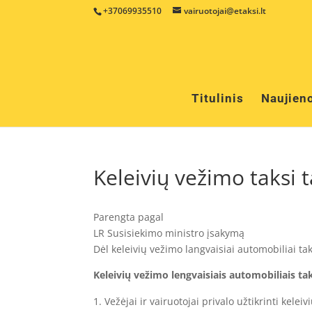
+37069935510
vairuotojai@etaksi.lt
Titulinis
Naujien
Keleivių vežimo taksi t
Parengta pagal
LR Susisiekimo ministro įsakymą
Dėl keleivių vežimo langvaisiai automobiliai tak
Keleivių vežimo lengvaisiais automobiliais tak
Vežėjai ir vairuotojai privalo užtikrinti kel