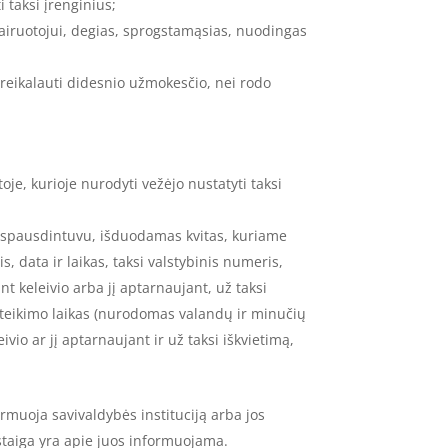
i taksi įrenginius;
vairuotojui, degias, sprogstamąsias, nuodingas
 reikalauti didesnio užmokesčio, nei rodo
oje, kurioje nurodyti vežėjo nustatyti taksi
 spausdintuvu, išduodamas kvitas, kuriame
 data ir laikas, taksi valstybinis numeris,
nt keleivio arba jį aptarnaujant, už taksi
s teikimo laikas (nurodomas valandų ir minučių
o ar jį aptarnaujant ir už taksi iškvietimą,
formuoja savivaldybės instituciją arba jos
 įstaiga yra apie juos informuojama.