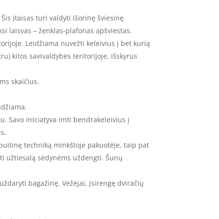
is įtaisas turi valdyti išorinę šviesinę
si laisvas – ženklas-plafonas apšviestas.
orijoje. Leidžiama nuvežti keleivius į bet kurią
u) kitos savivaldybės teritorijoje, išskyrus
ms skaičius.
audžiama.
u. Savo iniciatyva imti bendrakeleivius į
us.
 buitinę techniką minkštoje pakuotėje, taip pat
rėti užtiesalą sėdynėms uždengti. Šunų
uždaryti bagažinę. Vežėjai, įsirengę dviračių